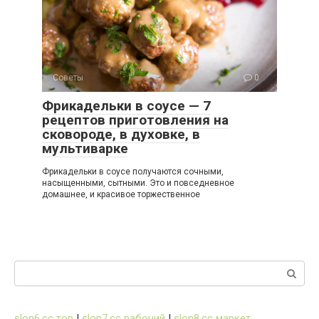
Советы
0
Фрикадельки в соусе — 7
рецептов приготовления на
сковороде, в духовке, в
мультиварке
Фрикадельки в соусе получаются сочными,
насыщенными, сытными. Это и повседневное
домашнее, и красивое торжественное
Поиск:
slon6.cc тор
|
slon7.cc рабочий
|
slon8.cc маркет