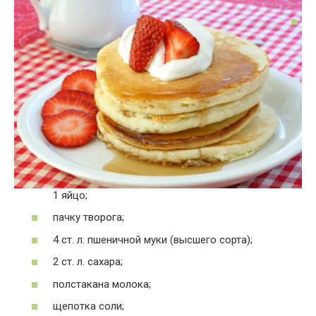
1 яйцо;
пачку творога;
4 ст. л. пшеничной муки (высшего сорта);
2 ст. л. сахара;
полстакана молока;
щепотка соли;