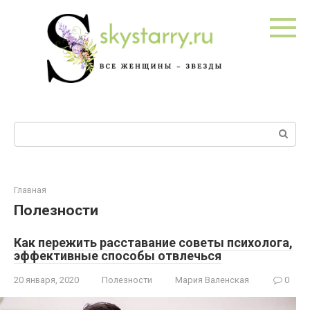
Перейти
к
контенту
Поиск:
Главная
Полезности
Как пережить расставание советы психолога,
эффективные способы отвлечься
20 января, 2020
Полезности
Мария Валенская
0