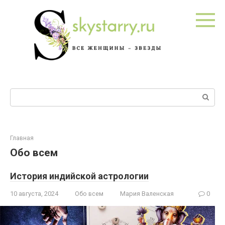
Перейти
к
контенту
Поиск:
Главная
Обо всем
История индийской астрологии
10 августа, 2024
Обо всем
Мария Валенская
0