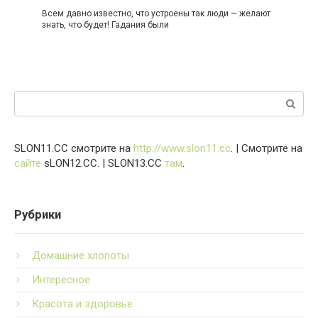
Всем давно известно, что устроены так люди — желают
знать, что будет! Гадания были
Поиск:
SLON11.CC смотрите на
http://www.slon11.cc
. | Смотрите на
сайте
sLON12.CC. | SLON13.CC
там
.
Рубрики
Домашние хлопоты
Интересное
Красота и здоровье