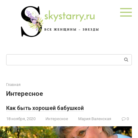
Перейти
к
контенту
Поиск:
Главная
Интересное
Как быть хорошей бабушкой
18 ноября, 2020
Интересное
Мария Валенская
0