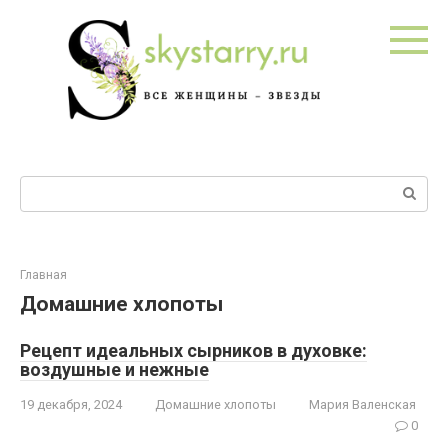
Перейти
к
контенту
Поиск:
Главная
Домашние хлопоты
Рецепт идеальных сырников в духовке:
воздушные и нежные
19 декабря, 2024
Домашние хлопоты
Мария Валенская
0