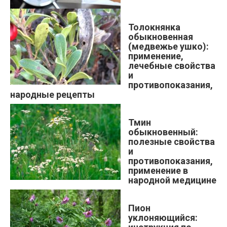
Толокнянка
обыкновенная
(медвежье ушко):
применение,
лечебные свойства
и
противопоказания,
народные рецепты
Тмин
обыкновенный:
полезные свойства
и
противопоказания,
применение в
народной медицине
Пион
уклоняющийся: