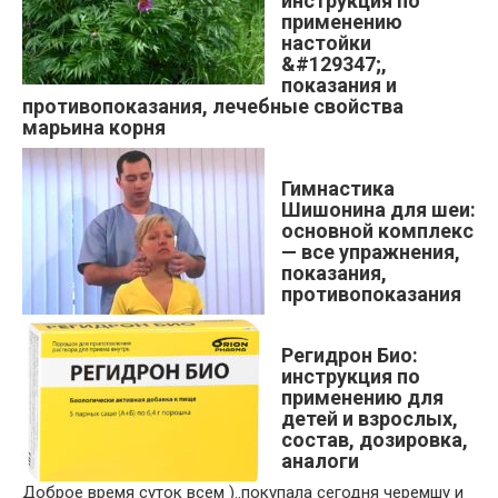
инструкция по
применению
настойки
&#129347;,
показания и
противопоказания, лечебные свойства
марьина корня
Гимнастика
Шишонина для шеи:
основной комплекс
— все упражнения,
показания,
противопоказания
Регидрон Био:
инструкция по
применению для
детей и взрослых,
состав, дозировка,
аналоги
Доброе время суток всем )..покупала сегодня черемшу и