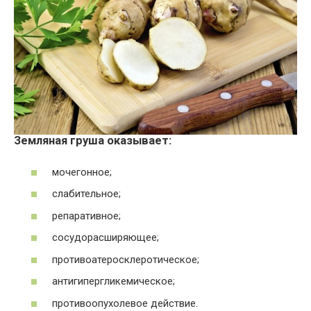
Земляная груша оказывает:
мочегонное;
слабительное;
репаративное;
сосудорасширяющее;
противоатеросклеротическое;
антигипергликемическое;
противоопухолевое действие.