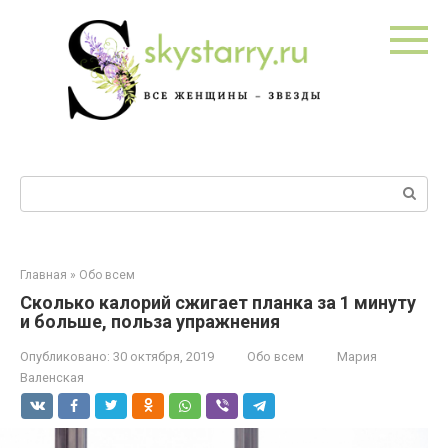
Перейти
к
контенту
Поиск:
Главная
»
Обо всем
Сколько калорий сжигает планка за 1 минуту
и больше, польза упражнения
Опубликовано:
30 октября, 2019
Обо всем
Мария
Валенская