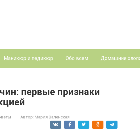
Маникюр и педикюр
Обо всем
Домашние хлоп
ин: первые признаки
кцией
оветы
Автор:
Мария Валенская