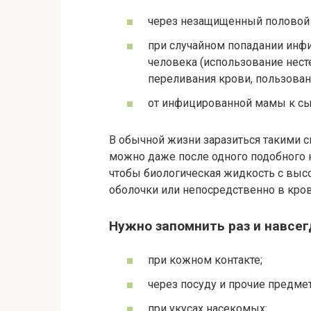
через незащищенный половой 
при случайном попадании инф
человека (использование нес
переливания крови, пользова
от инфицированной мамы к сын
В обычной жизни заразиться такими 
можно даже после одного подобного 
чтобы биологическая жидкость с выс
оболочки или непосредственно в кров
Нужно запомнить раз и навсег
при кожном контакте;
через посуду и прочие предме
при укусах насекомых;