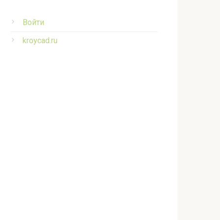
Войти
kroycad.ru