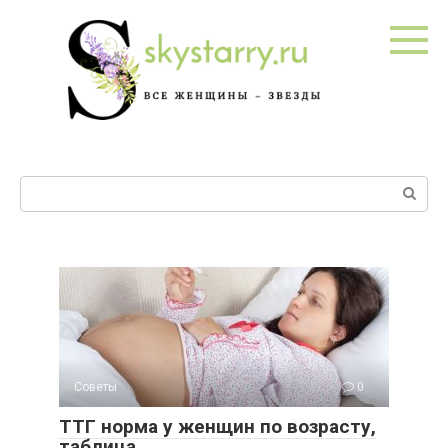
Перейти
к
контенту
Поиск:
Советы
0
ТТГ норма у женщин по возрасту,
таблица