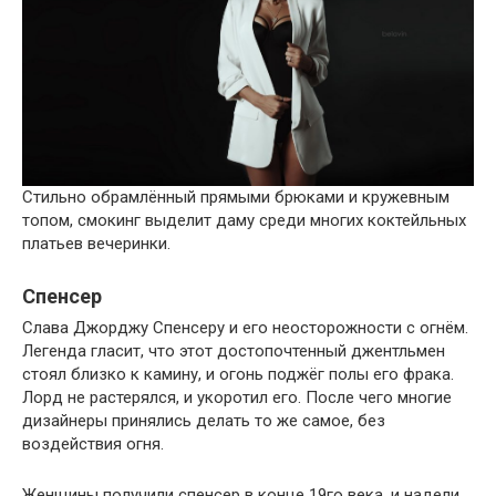
Стильно обрамлённый прямыми брюками и кружевным
топом, смокинг выделит даму среди многих коктейльных
платьев вечеринки.
Спенсер
Слава Джорджу Спенсеру и его неосторожности с огнём.
Легенда гласит, что этот достопочтенный джентльмен
стоял близко к камину, и огонь поджёг полы его фрака.
Лорд не растерялся, и укоротил его. После чего многие
дизайнеры принялись делать то же самое, без
воздействия огня.
Женщины получили спенсер в конце 19го века, и надели