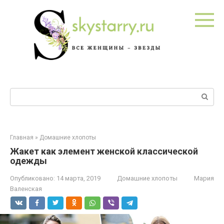
Перейти
к
контенту
Поиск:
Главная
»
Домашние хлопоты
Жакет как элемент женской классической
одежды
Опубликовано:
14 марта, 2019
Домашние хлопоты
Мария
Валенская