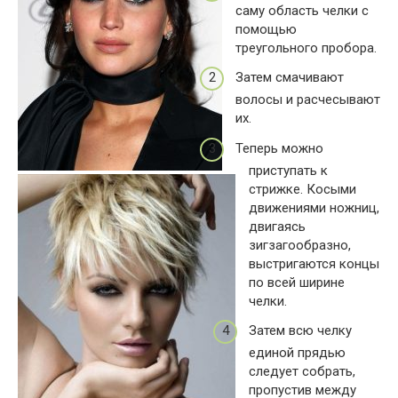
саму область челки с
помощью
треугольного пробора.
Затем смачивают
волосы и расчесывают
их.
Теперь можно
приступать к
стрижке. Косыми
движениями ножниц,
двигаясь
зигзагообразно,
выстригаются концы
по всей ширине
челки.
Затем всю челку
единой прядью
следует собрать,
пропустив между