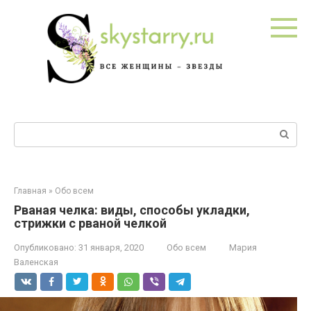
Перейти
к
контенту
Поиск:
Главная
»
Обо всем
Рваная челка: виды, способы укладки,
стрижки с рваной челкой
Опубликовано:
31 января, 2020
Обо всем
Мария
Валенская