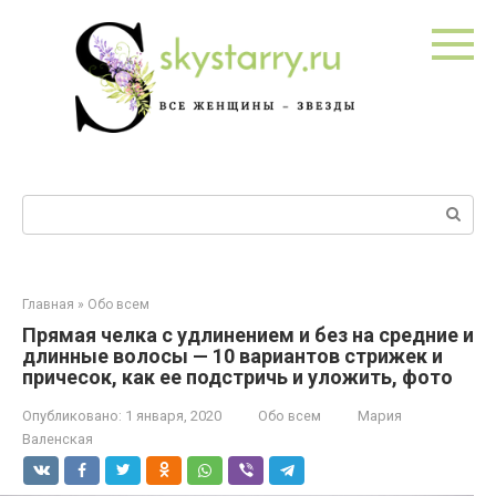
Перейти
к
контенту
Поиск:
Главная
»
Обо всем
Прямая челка с удлинением и без на средние и
длинные волосы — 10 вариантов стрижек и
причесок, как ее подстричь и уложить, фото
Опубликовано:
1 января, 2020
Обо всем
Мария
Валенская