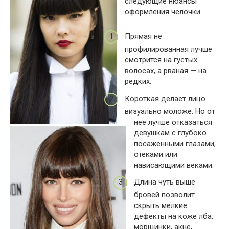
следующие нюансы
оформления челочки.
Прямая не
профилированная лучше
смотрится на густых
волосах, а рваная — на
редких.
Короткая делает лицо
визуально моложе. Но от
нее лучше отказаться
девушкам с глубоко
посаженными глазами,
отеками или
нависающими веками.
Длина чуть выше
бровей позволит
скрыть мелкие
дефекты на коже лба:
морщинки, акне,