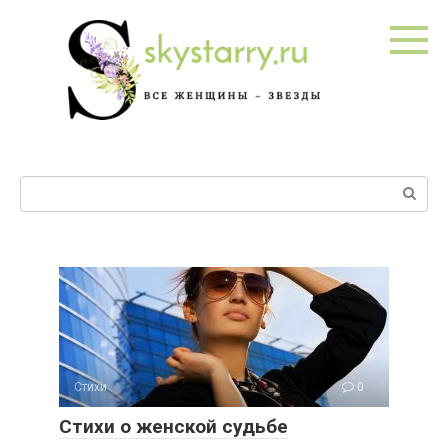
Перейти
к
контенту
Поиск:
Стихи
0
Стихи о женской судьбе