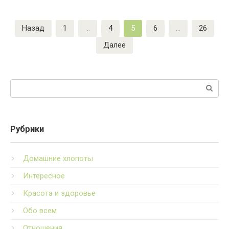
Пагинация
Назад
1
…
4
5
6
…
26
записей
Далее
Поиск:
Рубрики
Домашние хлопоты
Интересное
Красота и здоровье
Обо всем
Отношения