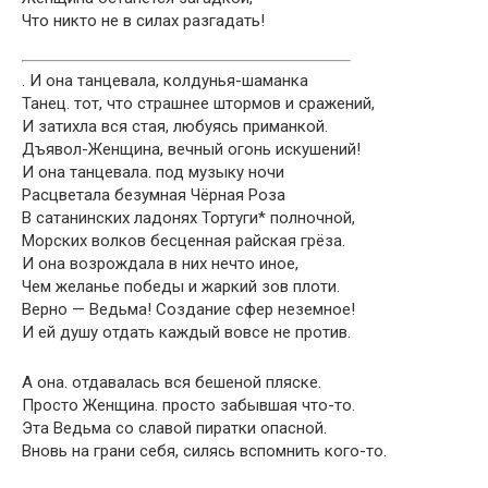
Что никто не в силах разгадать!
. И она танцевала, колдунья-шаманка
Танец. тот, что страшнее штормов и сражений,
И затихла вся стая, любуясь приманкой.
Дъявол-Женщина, вечный огонь искушений!
И она танцевала. под музыку ночи
Расцветала безумная Чёрная Роза
В сатанинских ладонях Тортуги* полночной,
Морских волков бесценная райская грёза.
И она возрождала в них нечто иное,
Чем желанье победы и жаркий зов плоти.
Верно — Ведьма! Создание сфер неземное!
И ей душу отдать каждый вовсе не против.
А она. отдавалась вся бешеной пляске.
Просто Женщина. просто забывшая что-то.
Эта Ведьма со славой пиратки опасной.
Вновь на грани себя, силясь вспомнить кого-то.