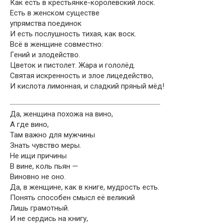
Как есть в крестьянке-королевский лоск.
Есть в женском существе
упрямства поединок
И есть послушность тихая, как воск.
Всё в женщине совместно:
Гений и злодейство.
Цветок и пистолет. Жара и гололёд.
Святая искренность и злое лицедейство,
И кислота лимонная, и сладкий пряный мёд!
Да, женщина похожа на вино,
А где вино,
Там важно для мужчины
Знать чувство меры.
Не ищи причины
В вине, коль пьян —
Виновно не оно.
Да, в женщине, как в книге, мудрость есть.
Понять способен смысл её великий
Лишь грамотный.
И не сердись на книгу,