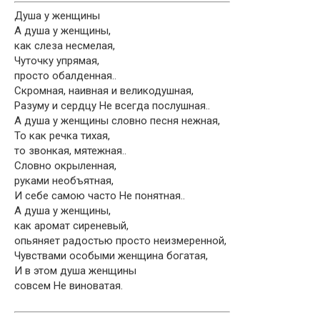
Душа у женщины
А душа у женщины,
как слеза несмелая,
Чуточку упрямая,
просто обалденная..
Скромная, наивная и великодушная,
Разуму и сердцу Не всегда послушная..
А душа у женщины словно песня нежная,
То как речка тихая,
то звонкая, мятежная..
Словно окрыленная,
руками необъятная,
И себе самою часто Не понятная..
А душа у женщины,
как аромат сиреневый,
опьяняет радостью просто неизмеренной,
Чувствами особыми женщина богатая,
И в этом душа женщины
совсем Не виноватая.