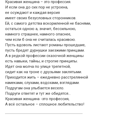
Красивая женщина – это профессия.
И если она до сих пор не устроена,
ее осуждают и каждая версия
имеет своих безусловных сторонников.
Ей, с самого детства вскормленной не баснями,
остаться одною а, значит, бессильною,
намного страшнее, намного опаснее,
чем если б она не считалась красивою.
Пусть вдоволь листают романы прошедшие,
пусть бредят дурнушки заезжими принцами.
А в редкой профессии сказочной женщины
есть навыки, тайны, и строгие принципы.
Идет она молча по улице трепетной,
сидит как на троне с друзьями заклятыми.
Приходится жить – ежедневно расстрелянной
намеками, слухами, вздохами, взглядами.
Подругам она улыбается весело.
Подруги ответят и тут же обидятся…
Красивая женщина -это профессия,
А всё остальное – сплошное любительство!