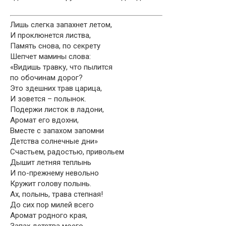
Лишь слегка запахнет летом,
И проклюнется листва,
Память снова, по секрету
Шепчет мамины слова:
«Видишь травку, что пылится
по обочинам дорог?
Это здешних трав царица,
И зовется – полынок.
Подержи листок в ладони,
Аромат его вдохни,
Вместе с запахом запомни
Детства солнечные дни»
Счастьем, радостью, привольем
Дышит летняя теплынь
И по-прежнему невольно
Кружит голову полынь.
Ах, полынь, трава степная!
До сих пор милей всего
Аромат родного края,