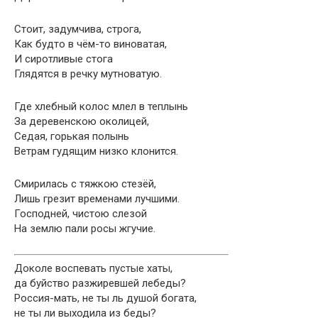
Стоит, задумчива, строга,
Как будто в чём-то виноватая,
И сиротливые стога
Глядятся в речку мутноватую.
Где хлебный колос млел в теплынь
За деревенскою околицей,
Седая, горькая полынь
Ветрам гудящим низко клонится.
Смирилась с тяжкою стезёй,
Лишь грезит временами лучшими.
Господней, чистою слезой
На землю пали росы жгучие.
Доколе воспевать пустые хаты,
да буйство разжиревшей лебеды?
Россия-мать, не ты ль душой богата,
не ты ли выходила из беды?