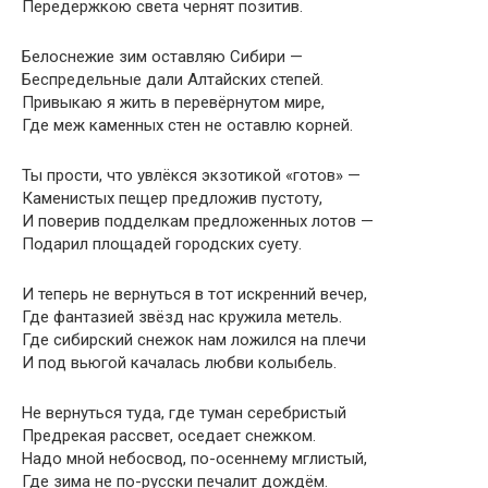
Передержкою света чернят позитив.
Белоснежие зим оставляю Сибири —
Беспредельные дали Алтайских степей.
Привыкаю я жить в перевёрнутом мире,
Где меж каменных стен не оставлю корней.
Ты прости, что увлёкся экзотикой «готов» —
Каменистых пещер предложив пустоту,
И поверив подделкам предложенных лотов —
Подарил площадей городских суету.
И теперь не вернуться в тот искренний вечер,
Где фантазией звёзд нас кружила метель.
Где сибирский снежок нам ложился на плечи
И под вьюгой качалась любви колыбель.
Не вернуться туда, где туман серебристый
Предрекая рассвет, оседает снежком.
Надо мной небосвод, по-осеннему мглистый,
Где зима не по-русски печалит дождём.