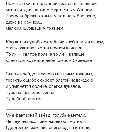
Память горчит полынной травой некошеной,
месяцы, дни, эпохи – жертвенным Авелем.
Время небрежно камнем под ноги брошено,
даже не камнем…
мелким, шуршащим гравием.
Крошатся судьбы скорбные хлебным мякишем,
степь ожидает яства ночной вечерии.
То ли — святое поле, а то ли – капище,
кречетом кружит в небе слепом безверие.
Слезы взойдут весною младыми травами,
горесть ошибок скроет благой надеждою
и улыбнется солнце, слегка лукавое,
Русь васильково-синяя.
Русь безбрежная.
Мне фантазией звёзд, голубые метели,
Не случившихся зим напевают мотив —
Где дожди, заменив снегопад на капели,