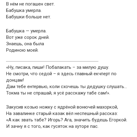
В нём не погашен свет.
Бабушка умерла.
Бабушки больше нет.
Бабушка — умерла.
Вот уже сорок дней.
Знаешь, она была
Родиною моей.
«Ну, писака, пиши! Побалакать – за милую душу.
Не смотри, что седой – я здесь главный екчперт по
донцам!
Дам тебе ентервью, коли схочешь ты дедушку слушать…
Токма ты не спрашай, я усё расскажу табе сам!».
Закусив козью ножку с ядрёной вонючей махоркой,
На завалинке старый казак вёл неспешный рассказ:
«А как звать табе? Игорь? Ага, значить будешь Егоркой.
И зачну я с того, как гусяток на хуторе пас.