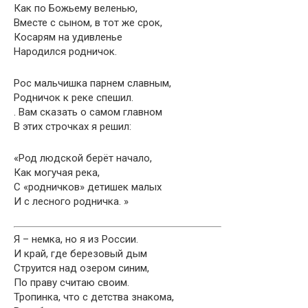
Как по Божьему веленью,
Вместе с сыном, в тот же срок,
Косарям на удивленье
Народился родничок.
Рос мальчишка парнем славным,
Родничок к реке спешил.
. Вам сказать о самом главном
В этих строчках я решил:
«Род людской берёт начало,
Как могучая река,
С «родничков» детишек малых
И с лесного родничка. »
Я – немка, но я из России.
И край, где березовый дым
Струится над озером синим,
По праву считаю своим.
Тропинка, что с детства знакома,