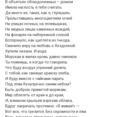
В объятьях обоюдонежных – домом
Имела наглость я тебя считать.
Да много их, таких, как я, глупышек,
Прельстившись многоцветием огней
На улицах ночных, на телевышках,
На хмурых лицах каменных вождей,
На фонарях на набережной сонной
Вспорхнуло, как щеглята из гнезда,
Сменило веру на любовь к бездонной
Купели океана. И вода
Морская в жилах кровь давно сменила.
Ты помнишь, я когда-то говорила,
Что буду воздух утренний делить
С тобой, как свежую краюху хлеба,
И буду вместе с чайками парить
Под этим безупречно синим небом?
Быть доброю приметой морякам,
Мир облететь от края и до края,
И, взмахом крыльев взрезав облака,
Вдруг закричать протяжно: «Я живая!» —
Вот все, что грезится. Без скромности и лжи.