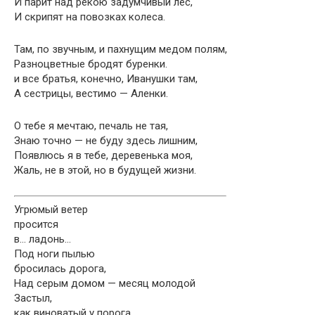
И парит над рекою задумчивый лес,
И скрипят на повозках колеса.
Там, по звучным, и пахнущим медом полям,
Разноцветные бродят буренки.
и все братья, конечно, Иванушки там,
А сестрицы, вестимо — Аленки.
О тебе я мечтаю, печаль не тая,
Знаю точно — не буду здесь лишним,
Появлюсь я в тебе, деревенька моя,
Жаль, не в этой, но в будущей жизни.
Угрюмый ветер
просится
в… ладонь…
Под ноги пылью
бросилась дорога,
Над серым домом — месяц молодой
Застыл,
как виноватый у порога.