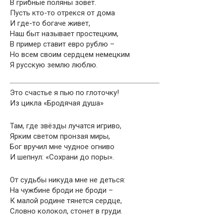
В грибные поляны зовет.
Пусть кто-то отрекся от дома
И где-то богаче живет,
Наш быт называет простецким,
В пример ставит евро рублю –
Но всем своим сердцем немецким
Я русскую землю люблю.
Это счастье я пью по глоточку!
Из цикла «Бродячая душа»
Там, где звёзды лучатся игриво,
Ярким светом пронзая миры,
Бог вручил мне чудное огниво
И шепнул: «Сохрани до поры».
От судьбы никуда мне не деться:
На чужбине броди не броди –
К малой родине тянется сердце,
Словно колокол, стонет в груди.