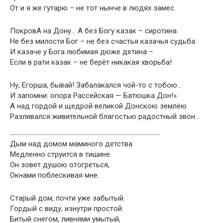
От и я же гутарю – не тот нынче в людях замес.
ПокровА на Дону… А без Богу казак – сиротина.
Не без милости Бог – не без счастья казачья судьба.
И казаче у Бога любимая дюже детина –
Если в рати казак – не берёт никакая хворьба!
Ну, Егорша, бывай! Забалакался чой-то с тобою…
И запомни: опора Рассейская — Батюшка Дон!».
А над гордой и щедрой великой Донскою землёю
Разливался живительной благостью радостный звон…
Дым над домом маминого детства
Медленно струится в тишине.
Он зовет душою отогреться,
Окнами поблескивая мне.
Старый дом, почти уже забытый.
Гордый с виду, изнутри простой.
Битый снегом, ливнями умытый,