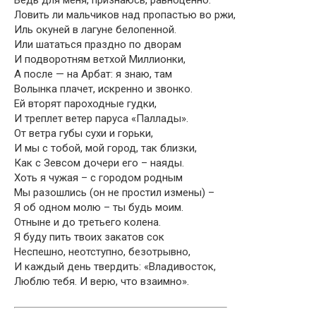
Ведь для меня, признаюсь, равноценно:
Ловить ли мальчиков над пропастью во ржи,
Иль окуней в лагуне белопенной.
Или шататься праздно по дворам
И подворотням ветхой Миллионки,
А после — на Арбат: я знаю, там
Волынка плачет, искренно и звонко.
Ей вторят пароходные гудки,
И треплет ветер паруса «Паллады».
От ветра губы сухи и горьки,
И мы с тобой, мой город, так близки,
Как с Зевсом дочери его – наяды.
Хоть я чужая – с городом родным
Мы разошлись (он не простил измены) –
Я об одном молю – ты будь моим.
Отныне и до третьего колена.
Я буду пить твоих закатов сок
Неспешно, неотступно, безотрывно,
И каждый день твердить: «Владивосток,
Люблю тебя. И верю, что взаимно».