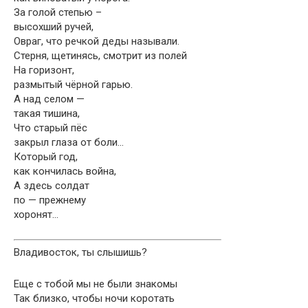
За голой степью –
высохший ручей,
Овраг, что речкой деды называли.
Стерня, щетинясь, смотрит из полей
На горизонт,
размытый чёрной гарью.
А над селом —
такая тишина,
Что старый пёс
закрыл глаза от боли…
Который год,
как кончилась война,
А здесь солдат
по — прежнему
хоронят…
Владивосток, ты слышишь?
Еще с тобой мы не были знакомы
Так близко, чтобы ночи коротать