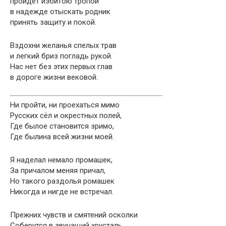
пройдет избитою тропой
в надежде отыскать родник
принять защиту и покой.
Вздохни желанья спелых трав
и легкий бриз погладь рукой.
Нас нет без этих первых глав
в дороге жизни вековой.
Ни пройти, ни проехаться мимо
Русских сёл и окрестных полей,
Где былое становится зримо,
Где былина всей жизни моей.
Я наделал немало промашек,
За причалом меняя причал,
Но такого раздолья ромашек
Никогда и нигде не встречал.
Прежних чувств и смятений осколки
Соберутся в звучащий хрусталь,