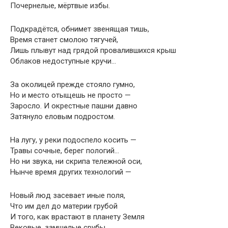
Почернелые, мёртвые избы.
Подкрадётся, обнимет звенящая тишь,
Время станет смолою тягучей,
Лишь плывут над грядой провалившихся крыш
Облаков недоступные кручи…
За околицей прежде стояло гумно,
Но и место отыщешь не просто —
Заросло. И окрестные пашни давно
Затянуло еловым подростом.
На лугу, у реки подоспело косить —
Травы сочные, берег пологий…
Но ни звука, ни скрипа тележной оси,
Нынче время других технологий —
Новый люд засевает иные поля,
Что им дел до материи грубой
И того, как врастают в планету Земля
Вековые, замшелые срубы…