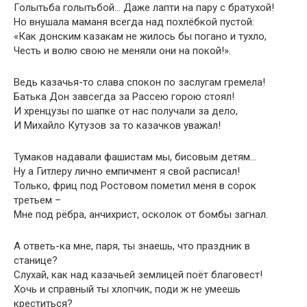
Голытьба голытьбой… Даже лапти на пару с братухой!
Но внушала маманя всегда над похлёбкой пустой:
«Как донским казакам не жилось бы погано и тухло,
Честь и волю свою не меняли они на покой!».
Ведь казачья-то слава спокон по заслугам гремела!
Батька Дон завсегда за Рассею горою стоял!
И хренцузы по шапке от нас получали за дело,
И Михайло Кутузов за то казачков уважал!
Тумаков надавали фашистам мы, бисовым детям…
Ну а Гитлеру лично емпичмент я свой расписал!
Только, фриц под Ростовом пометил меня в сорок
третьем –
Мне под рёбра, анчихрист, осколок от бомбы загнал.
А ответь-ка мне, паря, ты знаешь, что праздник в
станице?
Слухай, как над казачьей землицей поёт благовест!
Хочь и справный ты хлопчик, поди ж не умеешь
креститься?