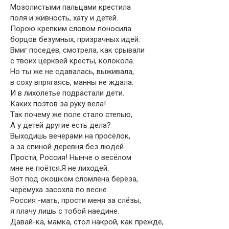
Мозолистыми пальцами крестила
поля и живность, хату и детей.
Порою крепким словом поносила
борцов безумных, призрачных идей.
Вмиг поседев, смотрела, как срывали
с твоих церквей кресты, колокола.
Но ты же не сдавалась, выживала,
в соху впрягаясь, манны не ждала.
И в лихолетье подрастали дети.
Каких поэтов за руку вела!
Так почему же поле стало степью,
А у детей другие есть дела?
Выходишь вечерами на просёлок,
а за спиной деревня без людей.
Прости, Россия! Нынче о весёлом
мне не поётся.Я не лиходей.
Вот под окошком сломлена берёза,
черёмуха засохла по весне.
Россия -мать, прости меня за слёзы,
я плачу лишь с тобой наедине.
Давай-ка, мамка, стол накрой, как прежде,