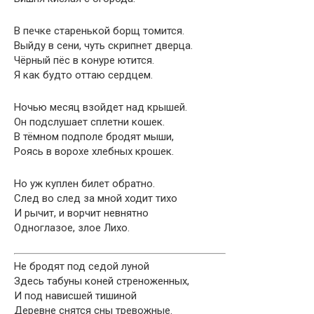
В печке старенькой борщ томится.
Выйду в сени, чуть скрипнет дверца.
Чёрный пёс в конуре ютится.
Я как будто оттаю сердцем.
Ночью месяц взойдет над крышей.
Он подслушает сплетни кошек.
В тёмном подполе бродят мыши,
Роясь в ворохе хлебных крошек.
Но уж куплен билет обратно.
След во след за мной ходит тихо
И рычит, и ворчит невнятно
Одноглазое, злое Лихо.
Не бродят под седой луной
Здесь табуны коней стреноженных,
И под нависшей тишиной
Деревне снятся сны тревожные.