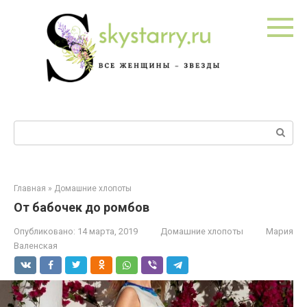
Перейти
к
контенту
Поиск:
Главная
»
Домашние хлопоты
От бабочек до ромбов
Опубликовано:
14 марта, 2019
Домашние хлопоты
Мария
Валенская