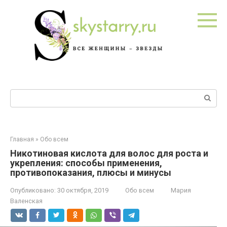
Перейти
к
контенту
Поиск:
Главная
»
Обо всем
Никотиновая кислота для волос для роста и
укрепления: способы применения,
противопоказания, плюсы и минусы
Опубликовано:
30 октября, 2019
Обо всем
Мария
Валенская