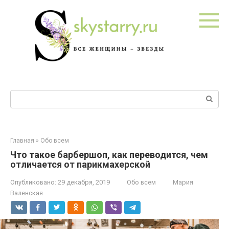
Перейти
к
контенту
Поиск:
Главная
»
Обо всем
Что такое барбершоп, как переводится, чем
отличается от парикмахерской
Опубликовано:
29 декабря, 2019
Обо всем
Мария
Валенская