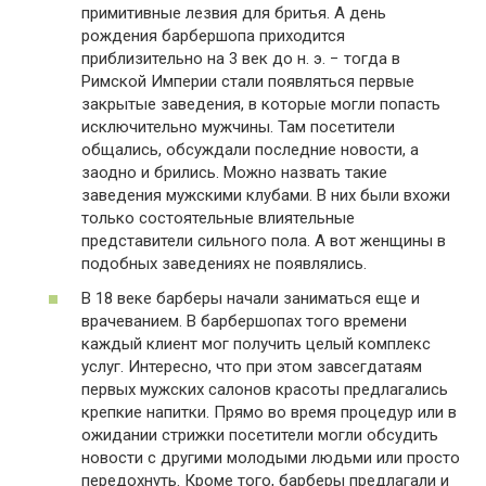
примитивные лезвия для бритья. А день
рождения барбершопа приходится
приблизительно на 3 век до н. э. − тогда в
Римской Империи стали появляться первые
закрытые заведения, в которые могли попасть
исключительно мужчины. Там посетители
общались, обсуждали последние новости, а
заодно и брились. Можно назвать такие
заведения мужскими клубами. В них были вхожи
только состоятельные влиятельные
представители сильного пола. А вот женщины в
подобных заведениях не появлялись.
В 18 веке барберы начали заниматься еще и
врачеванием. В барбершопах того времени
каждый клиент мог получить целый комплекс
услуг. Интересно, что при этом завсегдатаям
первых мужских салонов красоты предлагались
крепкие напитки. Прямо во время процедур или в
ожидании стрижки посетители могли обсудить
новости с другими молодыми людьми или просто
передохнуть. Кроме того, барберы предлагали и