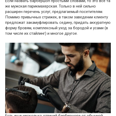
Если назвать барбершоп простыми словами, то это все та
же мужская парикмахерская. Только в ней сильно
расширен перечень услуг, предлагаемый посетителям.
Помимо привычных стрижек, в таком заведении клиенту
предложат закамуфлировать седину, придать аккуратную
форму бровям, комплексный уход за бородой и усами (в
том числе их стайлинг) и многое другое.
Есть еще несколько отличий барбершопа от обычной