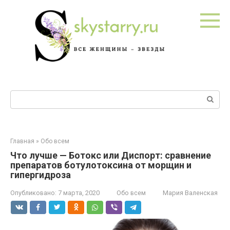
Перейти
к
контенту
Поиск:
Главная
»
Обо всем
Что лучше — Ботокс или Диспорт: сравнение
препаратов ботулотоксина от морщин и
гипергидроза
Опубликовано:
7 марта, 2020
Обо всем
Мария Валенская