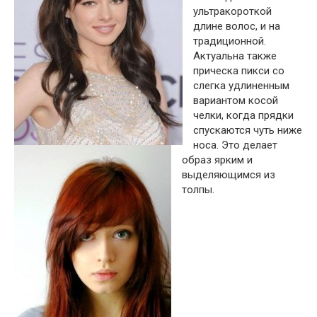
ультракороткой
длине волос, и на
традиционной.
Актуальна также
прическа пикси со
слегка удлиненным
вариантом косой
челки, когда прядки
спускаются чуть ниже
носа. Это делает
образ ярким и
выделяющимся из
толпы.