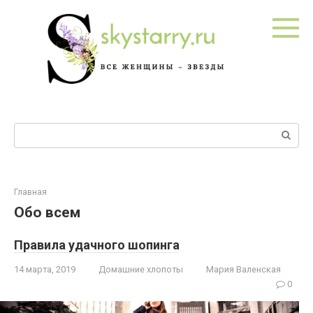
Перейти
к
контенту
Поиск:
Главная
Обо всем
Правила удачного шопинга
14 марта, 2019
Домашние хлопоты
Мария Валенская
0