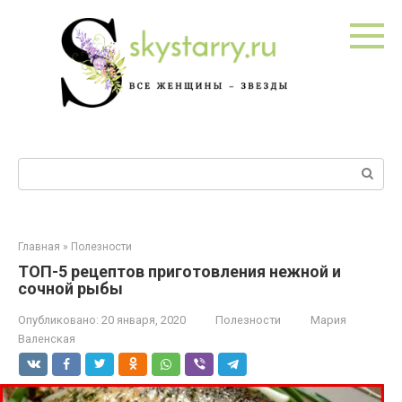
Перейти
к
контенту
Поиск:
Главная
»
Полезности
ТОП-5 рецептов приготовления нежной и
сочной рыбы
Опубликовано:
20 января, 2020
Полезности
Мария
Валенская