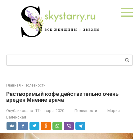
Перейти
к
контенту
Поиск:
Главная
»
Полезности
Растворимый кофе действительно очень
вреден Мнение врача
Опубликовано:
17 января, 2020
Полезности
Мария
Валенская