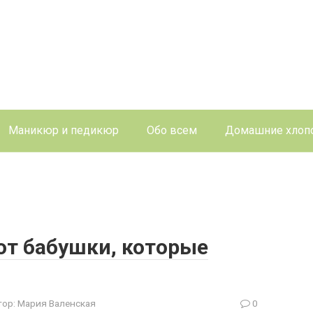
Маникюр и педикюр
Обо всем
Домашние хлоп
от бабушки, которые
тор:
Мария Валенская
0