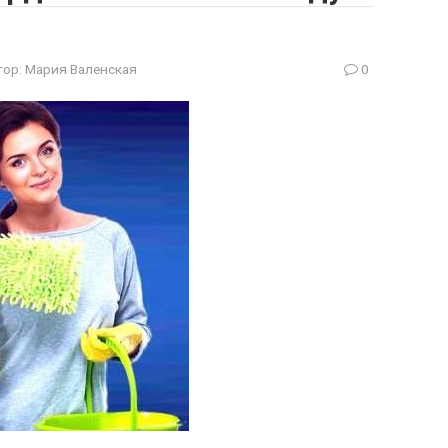
тор:
Мария Валенская
0