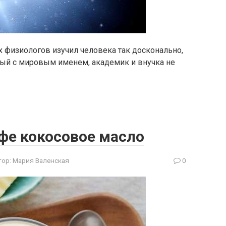
 физиологов изучил человека так досконально,
еный с мировым именем, академик и внучка не
фе кокосовое масло
тор:
Мария Валенская
0