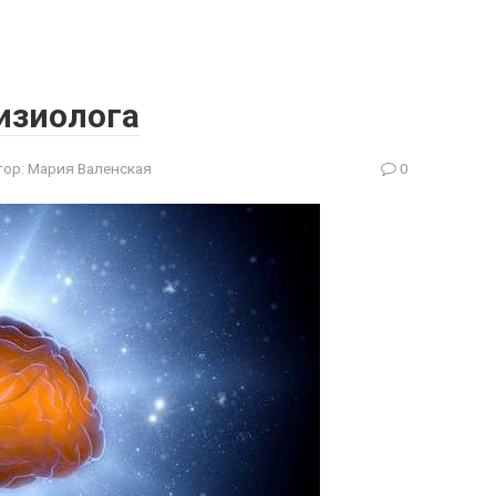
изиолога
тор:
Мария Валенская
0