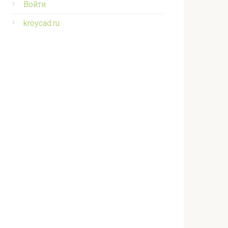
Войти
kroycad.ru