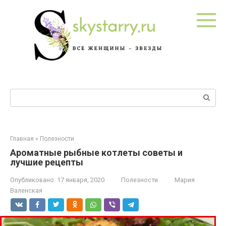
Перейти
к
контенту
Поиск:
Главная
»
Полезности
Ароматные рыбные котлеты советы и
лучшие рецепты
Опубликовано:
17 января, 2020
Полезности
Мария
Валенская